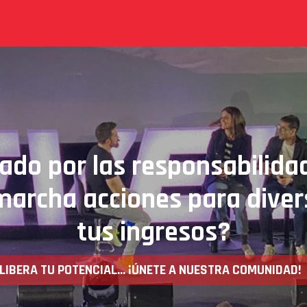
JADORES
PODCAST
ÚNETE AHORA
ado por las responsabilida
archa acciones para diver
tus ingresos?
LIBERA TU POTENCIAL... ¡ÚNETE A NUESTRA COMUNIDAD!