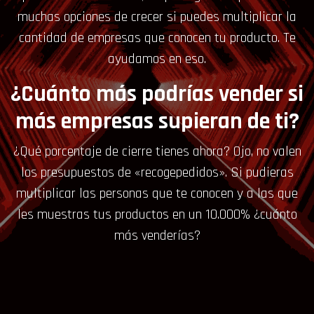
muchas opciones de crecer si puedes multiplicar la
cantidad de empresas que conocen tu producto. Te
ayudamos en eso.
¿Cuánto más podrías vender si
más empresas supieran de ti?
¿Qué porcentaje de cierre tienes ahora? Ojo, no valen
los presupuestos de «recogepedidos». Si pudieras
multiplicar las personas que te conocen y a las que
les muestras tus productos en un 10.000% ¿cuánto
más venderías?