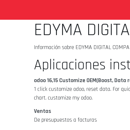
Ir al contenido
OPORTUNIDADES
PROGRAMA DE EMBA
EDYMA DIGITA
Información sobre EDYMA DIGITAL COMPANY
Aplicaciones ins
odoo 16,15 Customize OEM(Boost, Data r
1 click customize odoo, reset data. For qu
chart. customize my odoo.
Ventas
De presupuestos a facturas