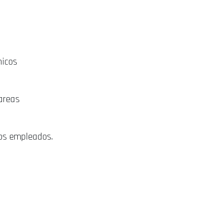
nicos
areas
los empleados.