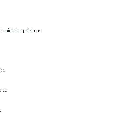
ortunidades próximas
ica.
tica
s.