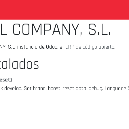
JADORES
PODCAST
ÚNETE AHORA
L COMPANY, S.L.
, S.L. instancia de Odoo, el
ERP de código abierto
.
talados
eset)
ick develop. Set brand, boost, reset data, debug. Language